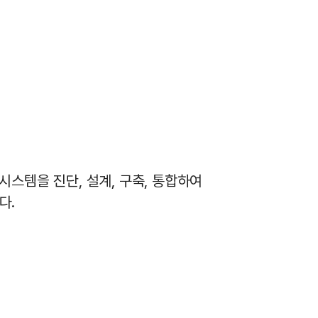
T시스템을
진단,
설계,
구축,
통합하여
다.