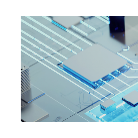
CEO 인사말
C
특허·인증
PHILOSOPHY
인재상/복리후생
오시는 길