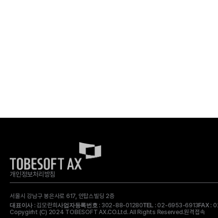
개인정보처리방침
서울시 강남구 봉은사로 617, 인탑스빌딩 2층
: 김모란희
: 302-88-01280
: 02-6953-6913
: 
대표이사
사업자등록번호
TEL
FAX
Copygirht (C) 2024 TOBESOFT AX.CO.Ltd. All Rights Reserved.
원격접속