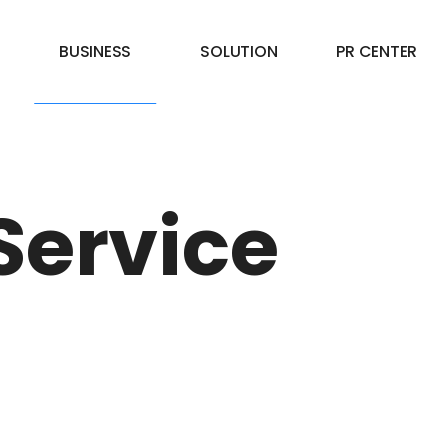
BUSINESS
SOLUTION
PR CENTER
Service
Service
SYSTEM SI SERVICE
DXCHART
NEWS
WEB / APP 구축
RPA PORTAL