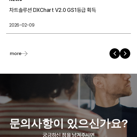
차트솔루션 DXChart V2.0 GS1등급 획득
2026-02-09
2
more
문의사항이 있으신가요?
궁금하신 점을 남겨주시면