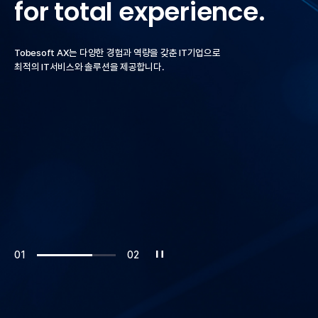
for
total
experience.
CEO 인사말
CONVERSION SERVICE
특허·인증
IT OUTSOURCING
Tobesoft AX는 다양한 경험과 역량을 갖춘 IT기업으로
최적의 IT서비스와 솔루션을 제공합니다.
PHILOSOPHY
인재상/복리후생
오시는 길
DXCHART
NEWS
RPA PORTAL
01
02
버
튼