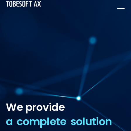
We
provide
OVERVIEW
SYSTEM SI SERVICE
a
complete
solution
HISTORY
WEB / APP 구축