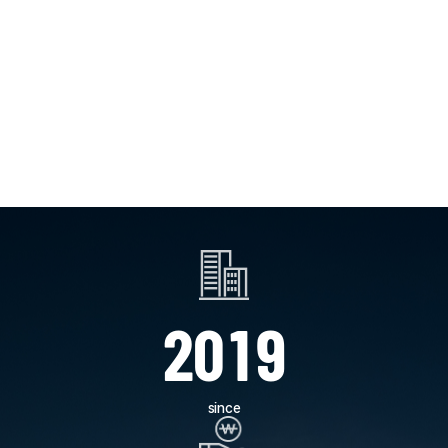
through
technology
2
0
1
9
since