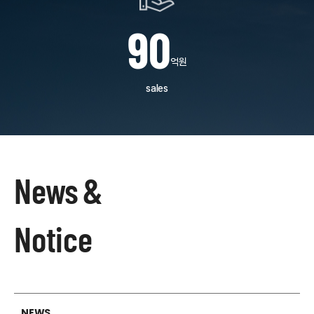
9
0
억원
sales
News
&
Notice
NEWS