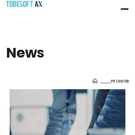
News
News
PR CENTER
OVERVIEW
SYSTEM SI SERVICE
HISTORY
WEB / APP 구축