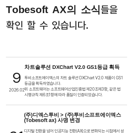
문의하기
들
을
T
o
b
e
s
o
f
t
A
X
의
소
식
확
인
할
수
있
습
니
다
.
차트솔루션 DXChart V2.0 GS1등급 획득
9
투비소프트에이엑스의 차트 솔루션 DXChart V2.0 제품이 GS1
등급을 획득하였습니다.
위 소프트웨어는 소프트웨어산업진흥법 제20조제3항, 같은 법
2026.02
시행규칙 제6조1항에 따라 품질이 인증되었습니다.​
(주)디엑스투비 > (주)투비소프트에이엑스
(Tobesoft ax) 사명 변경
디지털 전환을 넘어 인공지능 전환(AX)으로 변화되는 시점에서 성