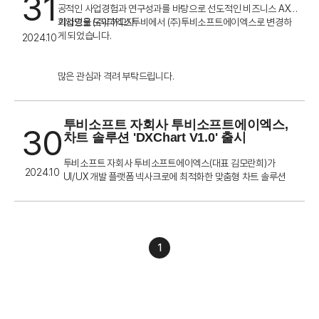
31
공적인 사업경험과 연구성과를 바탕으로 선도적인 비즈니스 AX
기업으로 도약하고자
회사명을 (주)디엑스투비에서 (주)투비소프트에이엑스로 변경하
게 되었습니다.
2024.10
많은 관심과 격려 부탁드립니다.
투비소프트 자회사 투비소프트에이엑스,
30
차트 솔루션 'DXChart V1.0' 출시
투비소프트 자회사 투비소프트에이엑스(대표 김모란희)가
2024.10
UI/UX 개발 플랫폼 넥사크로에 최적화한 맞춤형 차트 솔루션
'DX Chart(디엑스차트)'를 선보인다고 23일 밝혔다.
차트 솔루션은 데이터나 통계를 웹브라우저에서 원하는 디자인
과 차트로 구현하는 컴포넌트다. DX Chart는 섬세한 제어가 가
능하고 이용이 편리한 웹 기반 차트 컴포넌트로 UI/UX 개발 플
랫폼 넥사크로를 사용하는 개발자의 편의성을 높이기 위해 개발
1
됐다.
투비소프트에이엑스는 "CSS 기반 툴팁 기능을 지원하는 DX
Chart는 크로스 브라우저 호환성으로 넥사크로 웹뿐 아니라 모
든 운영체제의 퓨어웹과 모바일에서도 사용할 수 있다"면서 "캔
버스 타입으로 개발된 DX Chart는 SVG(확장 가능한 벡터 그래