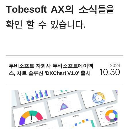
문의하기
들
을
T
o
b
e
s
o
f
t
A
X
의
소
식
확
인
할
수
있
습
니
다
.
2024
투비소프트 자회사 투비소프트에이엑
10.30
스, 차트 솔루션 'DXChart V1.0' 출시