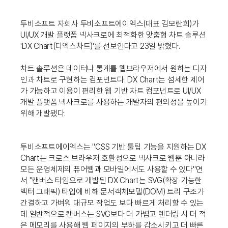
투비소프트 자회사 투비소프트에이엑스(대표 김모란희)가
UI/UX 개발 플랫폼 넥사크로에 최적화한 맞춤형 차트 솔루션
'DX Chart(디엑스차트)'를 선보인다고 23일 밝혔다.
차트 솔루션은 데이터나 통계를 웹브라우저에서 원하는 디자
인과 차트로 구현하는 컴포넌트다. DX Chart는 섬세한 제어
가 가능하고 이용이 편리한 웹 기반 차트 컴포넌트로 UI/UX
개발 플랫폼 넥사크로를 사용하는 개발자의 편의성을 높이기
위해 개발됐다.
투비소프트에이엑스는 "CSS 기반 툴팁 기능을 지원하는 DX
Chart는 크로스 브라우저 호환성으로 넥사크로 웹뿐 아니라
모든 운영체제의 퓨어웹과 모바일에서도 사용할 수 있다"면
서 "캔버스 타입으로 개발된 DX Chart는 SVG(확장 가능한
벡터 그래픽) 타입에 비해 문서객체모델(DOM) 트리 구조가
간결하고 가벼워 대규모 작업도 보다 빠르게 처리할 수 있는
데 일반적으로 캔버스는 SVG보다 더 가볍고 렌더링 시 더 적
은 메모리를 사용해 웹 페이지의 부하를 감소시키고 더 빠른