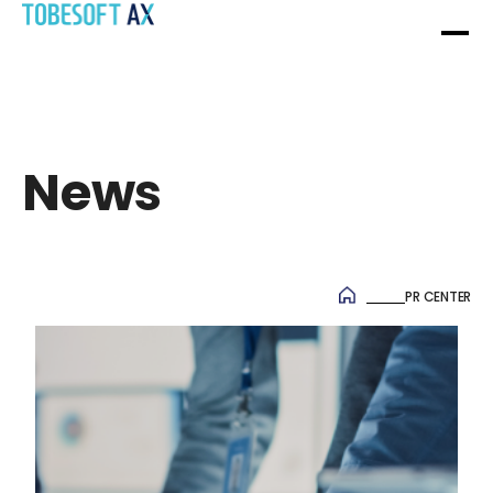
News
News
PR CENTER
OVERVIEW
SYSTEM SI SERVICE
HISTORY
WEB / APP 구축