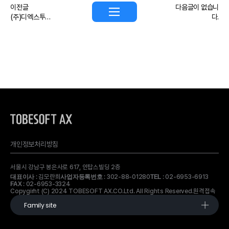
이전글
다음글이 없습니
(주)디엑스투비 > (주)투비소프트에이엑스(Tobesoft ax) 사명 변경
다.
개인정보처리방침
서울시 강남구 봉은사로 617, 인탑스빌딩 2층
: 김모란희
: 302-88-01280
: 02-6953-6913
대표이사
사업자등록번호
TEL
: 02-6953-3324
FAX
Copygirht (C) 2024 TOBESOFT AX.CO.Ltd. All Rights Reserved.
원격접속
Family site