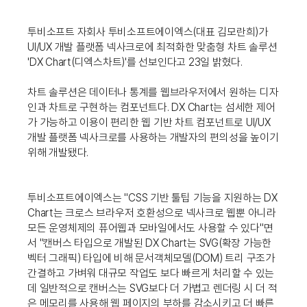
투비소프트 자회사 투비소프트에이엑스(대표 김모란희)가
UI/UX 개발 플랫폼 넥사크로에 최적화한 맞춤형 차트 솔루션
'DX Chart(디엑스차트)'를 선보인다고 23일 밝혔다.
차트 솔루션은 데이터나 통계를 웹브라우저에서 원하는 디자
인과 차트로 구현하는 컴포넌트다. DX Chart는 섬세한 제어
가 가능하고 이용이 편리한 웹 기반 차트 컴포넌트로 UI/UX
개발 플랫폼 넥사크로를 사용하는 개발자의 편의성을 높이기
위해 개발됐다.
투비소프트에이엑스는 "CSS 기반 툴팁 기능을 지원하는 DX
Chart는 크로스 브라우저 호환성으로 넥사크로 웹뿐 아니라
모든 운영체제의 퓨어웹과 모바일에서도 사용할 수 있다"면
서 "캔버스 타입으로 개발된 DX Chart는 SVG(확장 가능한
벡터 그래픽) 타입에 비해 문서객체모델(DOM) 트리 구조가
간결하고 가벼워 대규모 작업도 보다 빠르게 처리할 수 있는
데 일반적으로 캔버스는 SVG보다 더 가볍고 렌더링 시 더 적
은 메모리를 사용해 웹 페이지의 부하를 감소시키고 더 빠른