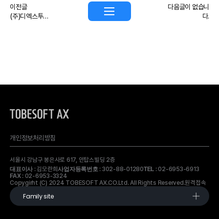
이전글
다음글이 없습니
(주)디엑스투비 > (주)투비소프트에이엑스(Tobesoft ax) 사명 변경
다.
개인정보처리방침
서울시 강남구 봉은사로 617, 인탑스빌딩 2층
: 김모란희
: 302-88-01280
: 02-6953-6913
대표이사
사업자등록번호
TEL
: 02-6953-3324
FAX
Copygirht (C) 2024 TOBESOFT AX.CO.Ltd. All Rights Reserved.
원격접속
Family site