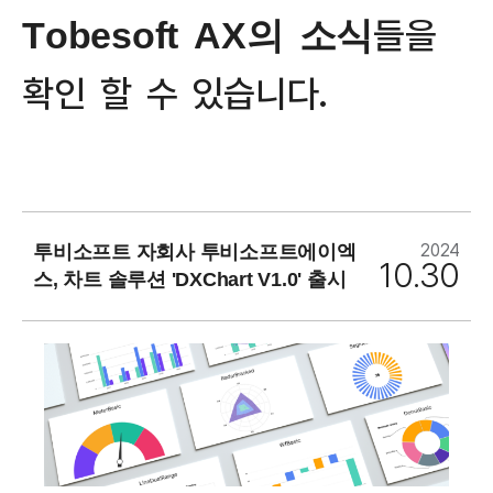
문의하기
들
을
T
o
b
e
s
o
f
t
A
X
의
소
식
확
인
할
수
있
습
니
다
.
2024
투비소프트 자회사 투비소프트에이엑
10.30
스, 차트 솔루션 'DXChart V1.0' 출시