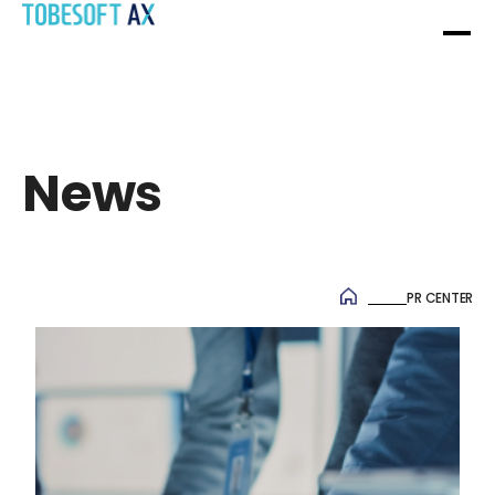
News
News
PR CENTER
OVERVIEW
SYSTEM SI SERVICE
HISTORY
WEB / APP 구축