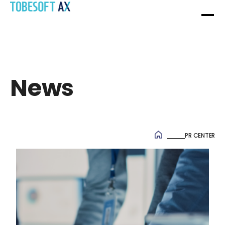
News
News
PR CENTER
OVERVIEW
SYSTEM SI SERVICE
HISTORY
WEB / APP 구축