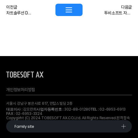
이전글
다음글
차트솔루션 DXChart V2.0 GS1등급 획득
투비소프트 자회사 투비소프트에이엑스, 차트 솔루션 \'DXChart V1.0\' 출시
개인정보처리방침
서울시 강남구 봉은사로 617, 인탑스빌딩 2층
: 김모란희
: 302-88-01280
: 02-6953-6913
대표이사
사업자등록번호
TEL
: 02-6953-3324
FAX
Copygirht (C) 2024 TOBESOFT AX.CO.Ltd. All Rights Reserved.
원격접속
Family site