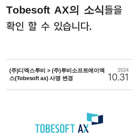
문의하기
들
을
T
o
b
e
s
o
f
t
A
X
의
소
식
확
인
할
수
있
습
니
다
.
2024
(주)디엑스투비 > (주)투비소프트에이엑
10.31
스(Tobesoft ax) 사명 변경